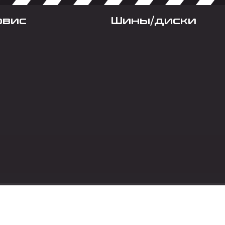
рвис
Шины/диски
Социальные сет