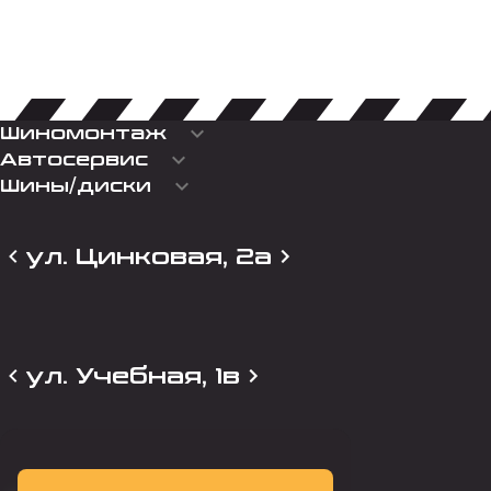
keyboard_arrow_down
Шиномонтаж
keyboard_arrow_down
Автосервис
keyboard_arrow_down
Шины/диски
ул. Цинковая, 2а
ул. Учебная, 1в