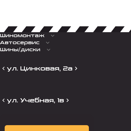
keyboard_arrow_down
Шиномонтаж
keyboard_arrow_down
Автосервис
keyboard_arrow_down
Шины/диски
ул. Цинковая, 2а
ул. Учебная, 1в