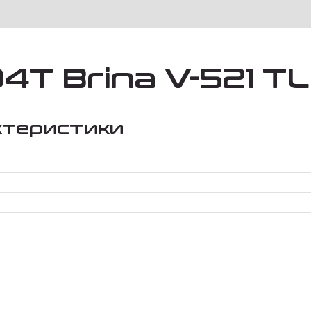
94T Brina V-521 TL
ктеристики