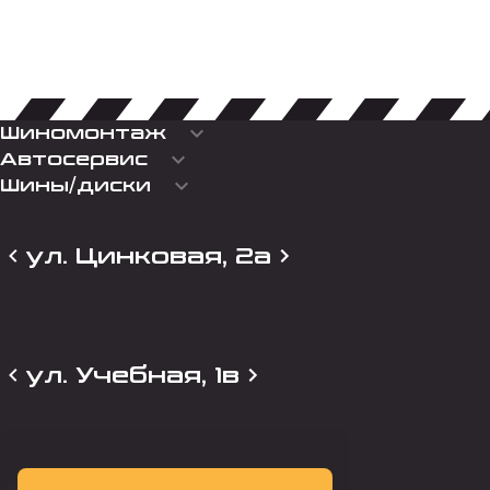
keyboard_arrow_down
Шиномонтаж
keyboard_arrow_down
Автосервис
keyboard_arrow_down
Шины/диски
ул. Цинковая, 2а
ул. Учебная, 1в