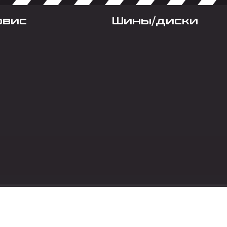
рвис
Шины/диски
Социальные сет