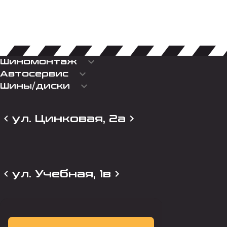
keyboard_arrow_down
Шиномонтаж
keyboard_arrow_down
Автосервис
keyboard_arrow_down
Шины/диски
ул. Цинковая, 2а
ул. Учебная, 1в