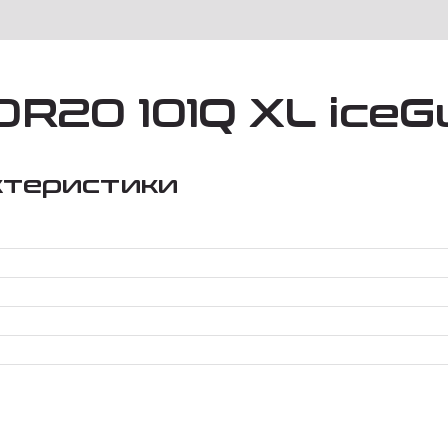
R20 101Q XL iceG
ктеристики