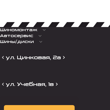
keyboard_arrow_down
Шиномонтаж
keyboard_arrow_down
Автосервис
keyboard_arrow_down
Шины/диски
ул. Цинковая, 2а
ул. Учебная, 1в