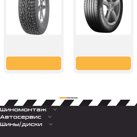
keyboard_arrow_down
Шиномонтаж
keyboard_arrow_down
Автосервис
keyboard_arrow_down
Шины/диски