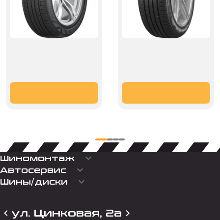
keyboard_arrow_down
Шиномонтаж
keyboard_arrow_down
Автосервис
keyboard_arrow_down
Шины/диски
ул. Цинковая, 2а