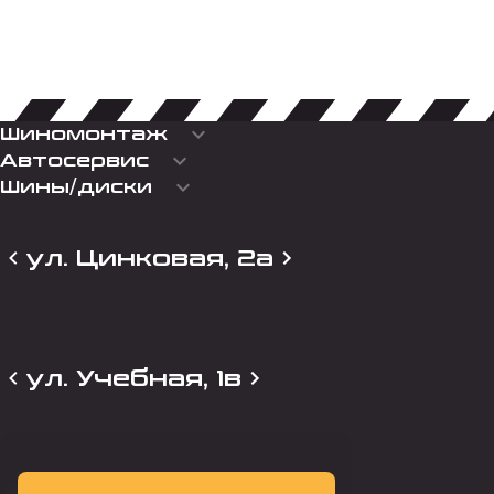
keyboard_arrow_down
Шиномонтаж
keyboard_arrow_down
Автосервис
keyboard_arrow_down
Шины/диски
ул. Цинковая, 2а
ул. Учебная, 1в