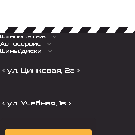
keyboard_arrow_down
Шиномонтаж
keyboard_arrow_down
Автосервис
keyboard_arrow_down
Шины/диски
ул. Цинковая, 2а
ул. Учебная, 1в