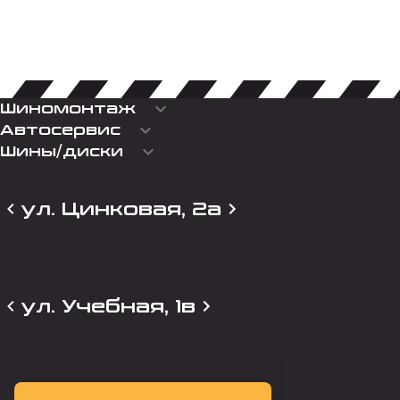
keyboard_arrow_down
Шиномонтаж
keyboard_arrow_down
Автосервис
keyboard_arrow_down
Шины/диски
ул. Цинковая, 2а
ул. Учебная, 1в