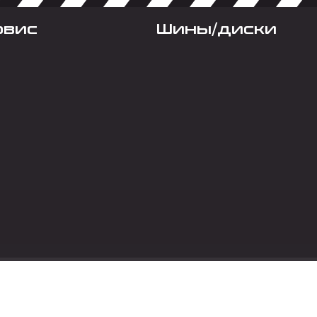
рвис
Шины/диски
Социальные сет