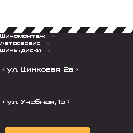
keyboard_arrow_down
Шиномонтаж
keyboard_arrow_down
Автосервис
keyboard_arrow_down
Шины/диски
ул. Цинковая, 2а
ул. Учебная, 1в