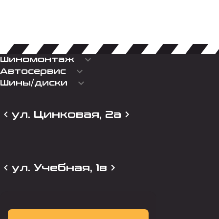
keyboard_arrow_down
Шиномонтаж
keyboard_arrow_down
Автосервис
keyboard_arrow_down
Шины/диски
ул. Цинковая, 2а
ул. Учебная, 1в