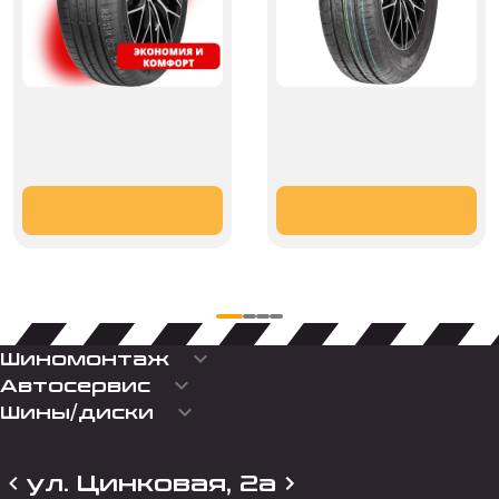
keyboard_arrow_down
Шиномонтаж
keyboard_arrow_down
Автосервис
keyboard_arrow_down
Шины/диски
ул. Цинковая, 2а