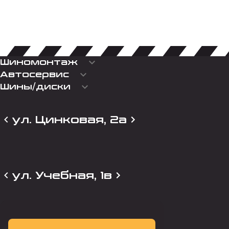
keyboard_arrow_down
Шиномонтаж
keyboard_arrow_down
Автосервис
keyboard_arrow_down
Шины/диски
ул. Цинковая, 2а
ул. Учебная, 1в