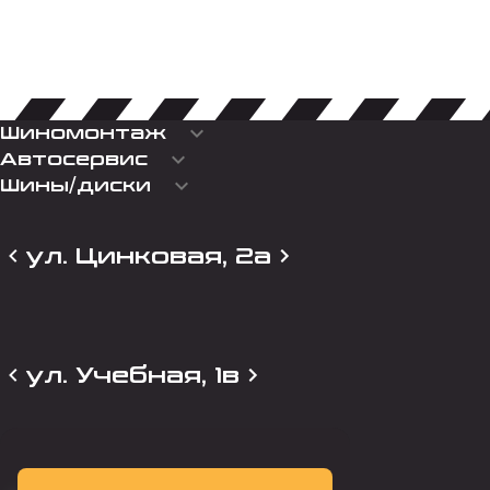
keyboard_arrow_down
Шиномонтаж
keyboard_arrow_down
Автосервис
keyboard_arrow_down
Шины/диски
ул. Цинковая, 2а
ул. Учебная, 1в