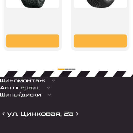
keyboard_arrow_down
Шиномонтаж
keyboard_arrow_down
Автосервис
keyboard_arrow_down
Шины/диски
ул. Цинковая, 2а