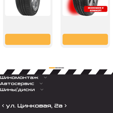
keyboard_arrow_down
Шиномонтаж
keyboard_arrow_down
Автосервис
keyboard_arrow_down
Шины/диски
ул. Цинковая, 2а