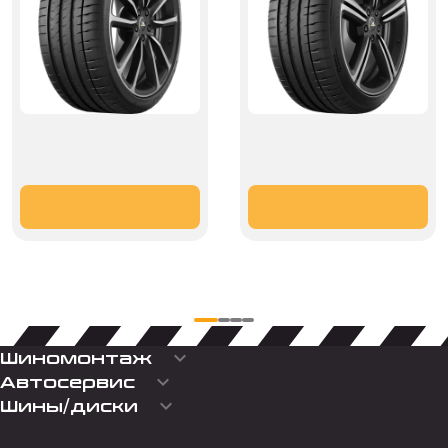
keyboard_arrow_down
Шиномонтаж
keyboard_arrow_down
Автосервис
keyboard_arrow_down
Шины/диски