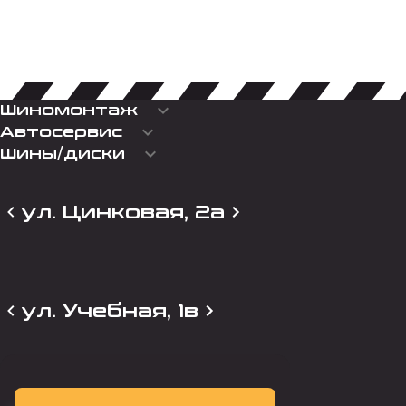
keyboard_arrow_down
Шиномонтаж
keyboard_arrow_down
Автосервис
keyboard_arrow_down
Шины/диски
ул. Цинковая, 2а
ул. Учебная, 1в