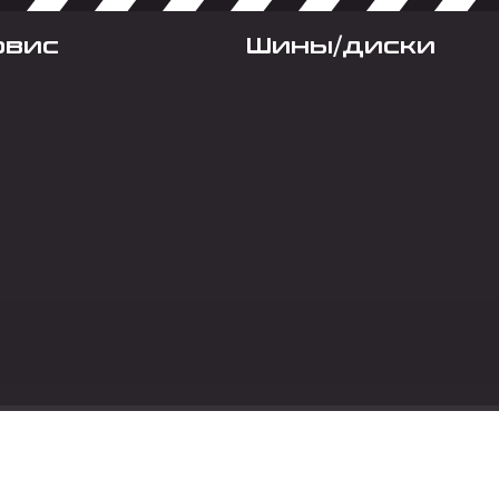
рвис
Шины/диски
Социальные сет