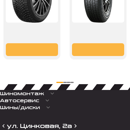
keyboard_arrow_down
Шиномонтаж
keyboard_arrow_down
Автосервис
keyboard_arrow_down
Шины/диски
ул. Цинковая, 2а