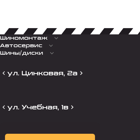
keyboard_arrow_down
Шиномонтаж
keyboard_arrow_down
Автосервис
keyboard_arrow_down
Шины/диски
ул. Цинковая, 2а
ул. Учебная, 1в