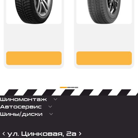
keyboard_arrow_down
Шиномонтаж
keyboard_arrow_down
Автосервис
keyboard_arrow_down
Шины/диски
ул. Цинковая, 2а