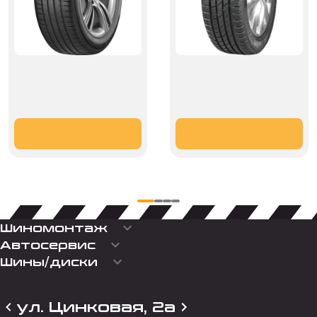
keyboard_arrow_down
Шиномонтаж
keyboard_arrow_down
Автосервис
keyboard_arrow_down
Шины/диски
ул. Цинковая, 2а