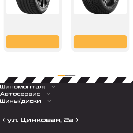
keyboard_arrow_down
Шиномонтаж
keyboard_arrow_down
Автосервис
keyboard_arrow_down
Шины/диски
ул. Цинковая, 2а