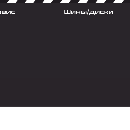
рвис
Шины/диски
Социальные сет