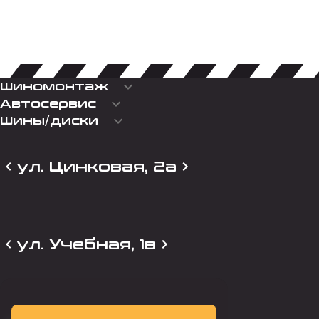
keyboard_arrow_down
Шиномонтаж
keyboard_arrow_down
Автосервис
keyboard_arrow_down
Шины/диски
ул. Цинковая, 2а
ул. Учебная, 1в