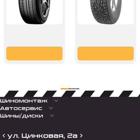
keyboard_arrow_down
Шиномонтаж
keyboard_arrow_down
Автосервис
keyboard_arrow_down
Шины/диски
ул. Цинковая, 2а