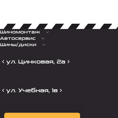
keyboard_arrow_down
Шиномонтаж
keyboard_arrow_down
Автосервис
keyboard_arrow_down
Шины/диски
ул. Цинковая, 2а
ул. Учебная, 1в