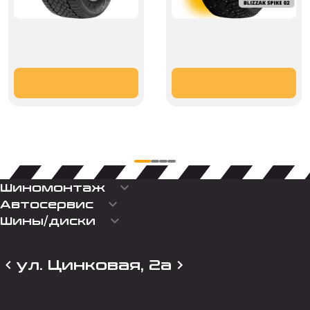
keyboard_arrow_down
Шиномонтаж
keyboard_arrow_down
Автосервис
keyboard_arrow_down
Шины/диски
ул. Цинковая, 2а