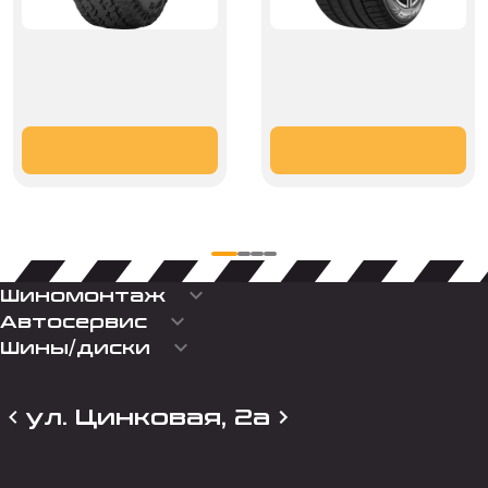
keyboard_arrow_down
Шиномонтаж
keyboard_arrow_down
Автосервис
keyboard_arrow_down
Шины/диски
ул. Цинковая, 2а