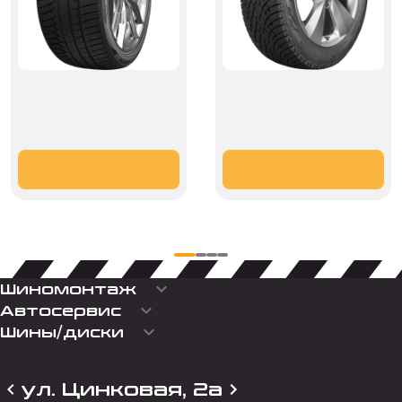
keyboard_arrow_down
Шиномонтаж
keyboard_arrow_down
Автосервис
keyboard_arrow_down
Шины/диски
ул. Цинковая, 2а