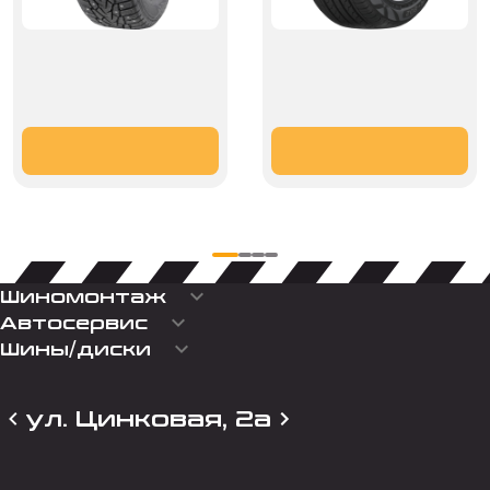
keyboard_arrow_down
Шиномонтаж
keyboard_arrow_down
Автосервис
keyboard_arrow_down
Шины/диски
ул. Цинковая, 2а