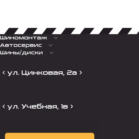
keyboard_arrow_down
Шиномонтаж
keyboard_arrow_down
Автосервис
keyboard_arrow_down
Шины/диски
ул. Цинковая, 2а
ул. Учебная, 1в