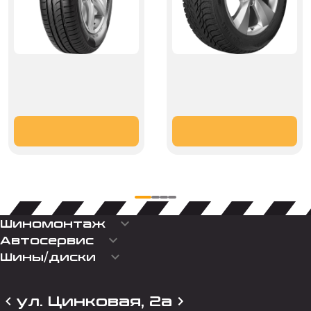
keyboard_arrow_down
Шиномонтаж
keyboard_arrow_down
Автосервис
keyboard_arrow_down
Шины/диски
ул. Цинковая, 2а