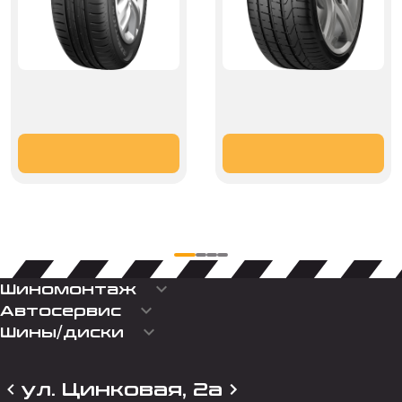
keyboard_arrow_down
Шиномонтаж
keyboard_arrow_down
Автосервис
keyboard_arrow_down
Шины/диски
ул. Цинковая, 2а