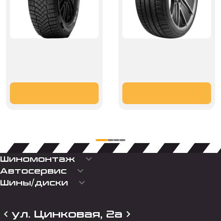
keyboard_arrow_down
Шиномонтаж
keyboard_arrow_down
Автосервис
keyboard_arrow_down
Шины/диски
ул. Цинковая, 2а