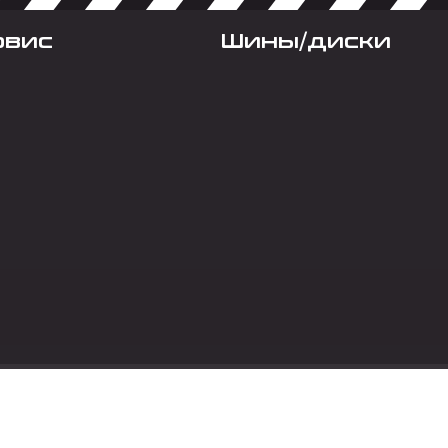
рвис
Шины/диски
Социальные сет