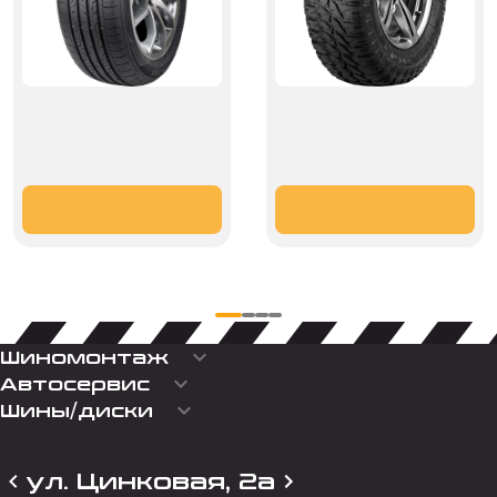
keyboard_arrow_down
Шиномонтаж
keyboard_arrow_down
Автосервис
keyboard_arrow_down
Шины/диски
ул. Цинковая, 2а