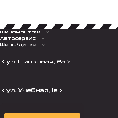
keyboard_arrow_down
Шиномонтаж
keyboard_arrow_down
Автосервис
keyboard_arrow_down
Шины/диски
ул. Цинковая, 2а
ул. Учебная, 1в