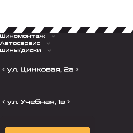
keyboard_arrow_down
Шиномонтаж
keyboard_arrow_down
Автосервис
keyboard_arrow_down
Шины/диски
ул. Цинковая, 2а
ул. Учебная, 1в