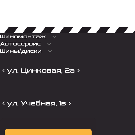
keyboard_arrow_down
Шиномонтаж
keyboard_arrow_down
Автосервис
keyboard_arrow_down
Шины/диски
ул. Цинковая, 2а
ул. Учебная, 1в