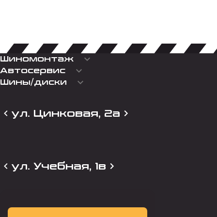
keyboard_arrow_down
Шиномонтаж
keyboard_arrow_down
Автосервис
keyboard_arrow_down
Шины/диски
ул. Цинковая, 2а
ул. Учебная, 1в