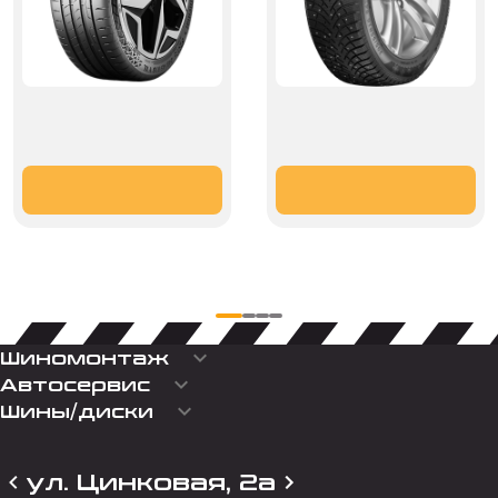
keyboard_arrow_down
Шиномонтаж
keyboard_arrow_down
Автосервис
keyboard_arrow_down
Шины/диски
ул. Цинковая, 2а