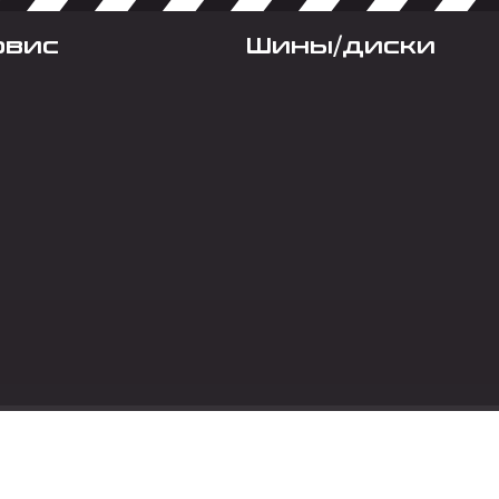
рвис
Шины/диски
Социальные сет